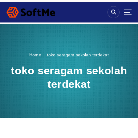
S
k
i
p
t
o
c
o
Home
toko seragam sekolah terdekat
n
t
toko seragam sekolah
e
n
terdekat
t