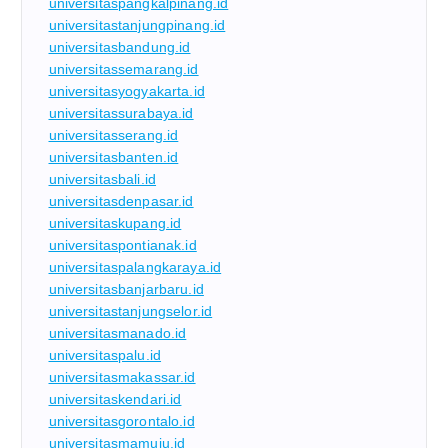
universitaspangkalpinang.id
universitastanjungpinang.id
universitasbandung.id
universitassemarang.id
universitasyogyakarta.id
universitassurabaya.id
universitasserang.id
universitasbanten.id
universitasbali.id
universitasdenpasar.id
universitaskupang.id
universitaspontianak.id
universitaspalangkaraya.id
universitasbanjarbaru.id
universitastanjungselor.id
universitasmanado.id
universitaspalu.id
universitasmakassar.id
universitaskendari.id
universitasgorontalo.id
universitasmamuju.id