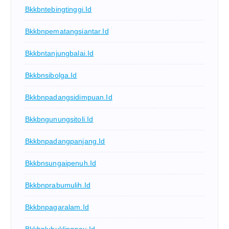
Bkkbntebingtinggi.id
Bkkbnpematangsiantar.id
Bkkbntanjungbalai.id
Bkkbnsibolga.id
Bkkbnpadangsidimpuan.id
Bkkbngunungsitoli.id
Bkkbnpadangpanjang.id
Bkkbnsungaipenuh.id
Bkkbnprabumulih.id
Bkkbnpagaralam.id
Bkkbnlubuklinggau.id