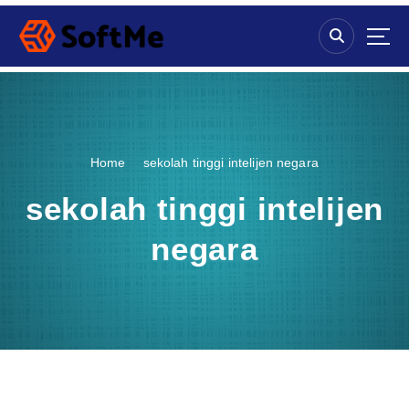
S
k
i
p
t
o
c
o
Home
sekolah tinggi intelijen negara
n
t
sekolah tinggi intelijen
e
n
negara
t