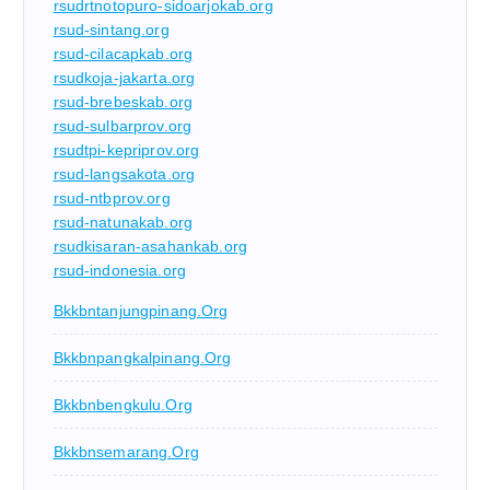
rsudrtnotopuro-sidoarjokab.org
rsud-sintang.org
rsud-cilacapkab.org
rsudkoja-jakarta.org
rsud-brebeskab.org
rsud-sulbarprov.org
rsudtpi-kepriprov.org
rsud-langsakota.org
rsud-ntbprov.org
rsud-natunakab.org
rsudkisaran-asahankab.org
rsud-indonesia.org
Bkkbntanjungpinang.org
Bkkbnpangkalpinang.org
Bkkbnbengkulu.org
Bkkbnsemarang.org