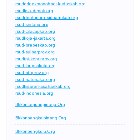
rsuddrloekmonohadi-kuduskab.org
rsudksa-depok.org
rsudrtnotopuro-sidoarjokab.org
rsud-sintang.org
rsud-cilacapkab.org
rsudkoja-jakarta.org
rsud-brebeskab.org
rsud-sulbarprov.org
rsudtpi-kepriprov.org
rsud-langsakota.org
rsud-ntbprov.org
rsud-natunakab.org
rsudkisaran-asahankab.org
rsud-indonesia.org
Bkkbntanjungpinang.org
Bkkbnpangkalpinang.org
Bkkbnbengkulu.org