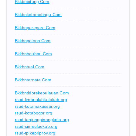
Bkkbnbitung.com
Bkkbnkotamobagu.com
Bkkbnparepare.com
Bkkbnpalopo.com
Bkkbnbaubau.com
Bkkbntual.com
Bkkbnternate.com
Bkkbntidorekepulauan.com
rsud-limapuluhkotakab.org
rsud-kotamakassar.org
rsud-kotabogor.org
rsud-tanjungpinangkota.org
rsud-simeuluekab.org
rsud-tpikepriprov.org