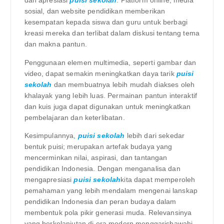
dan apresiasi
puisi sekolah
. Platform online, media
sosial, dan website pendidikan memberikan
kesempatan kepada siswa dan guru untuk berbagi
kreasi mereka dan terlibat dalam diskusi tentang tema
dan makna pantun.
Penggunaan elemen multimedia, seperti gambar dan
video, dapat semakin meningkatkan daya tarik
puisi
sekolah
dan membuatnya lebih mudah diakses oleh
khalayak yang lebih luas. Permainan pantun interaktif
dan kuis juga dapat digunakan untuk meningkatkan
pembelajaran dan keterlibatan.
Kesimpulannya,
puisi sekolah
lebih dari sekedar
bentuk puisi; merupakan artefak budaya yang
mencerminkan nilai, aspirasi, dan tantangan
pendidikan Indonesia. Dengan menganalisa dan
mengapresiasi
puisi sekolah
kita dapat memperoleh
pemahaman yang lebih mendalam mengenai lanskap
pendidikan Indonesia dan peran budaya dalam
membentuk pola pikir generasi muda. Relevansinya
yang berkelanjutan di era modern menggarisbawahi