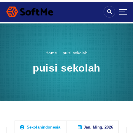
S
k
i
p
t
o
c
o
Home
puisi sekolah
n
t
puisi sekolah
e
n
t
Jan, Ming, 2026
Sekolahindonesia