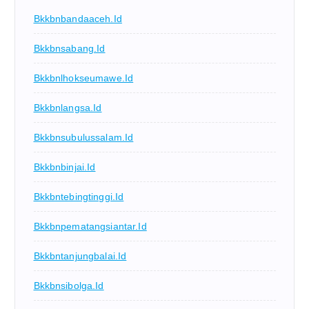
Bkkbnbandaaceh.id
Bkkbnsabang.id
Bkkbnlhokseumawe.id
Bkkbnlangsa.id
Bkkbnsubulussalam.id
Bkkbnbinjai.id
Bkkbntebingtinggi.id
Bkkbnpematangsiantar.id
Bkkbntanjungbalai.id
Bkkbnsibolga.id