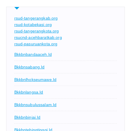
rsud-tangerangkab.org
rsud-kotabekasi.org
rsud-tangerangkota.org
rsucnd-acehbaratkab.org
rsud-pasuruankota.org
Bkkbnbandaaceh.id
Bkkbnsabang.id
Bkkbnlhokseumawe.id
Bkkbnlangsa.id
Bkkbnsubulussalam.id
Bkkbnbinjai.id
Bkkbntebingtinggi.id