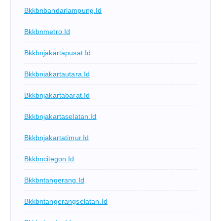
Bkkbnbandarlampung.id
Bkkbnmetro.id
Bkkbnjakartapusat.id
Bkkbnjakartautara.id
Bkkbnjakartabarat.id
Bkkbnjakartaselatan.id
Bkkbnjakartatimur.id
Bkkbncilegon.id
Bkkbntangerang.id
Bkkbntangerangselatan.id