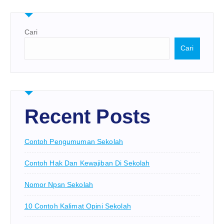
Cari
Cari
Recent Posts
Contoh Pengumuman Sekolah
Contoh Hak Dan Kewajiban Di Sekolah
Nomor Npsn Sekolah
10 Contoh Kalimat Opini Sekolah