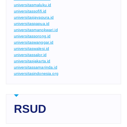
universitasmaluku.id
universitassofifi.id
universitasjayapura.id
universitaspapua.id
universitasmanokwari.id
universitassorong.id
universitaswanggar.id
universitaswalesi.id
universitassalor.id
universitasjakarta.id
universitassamarinda.id
universitasindonesia.org
RSUD