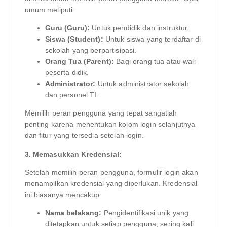
umum meliputi:
Guru (Guru):
Untuk pendidik dan instruktur.
Siswa (Student):
Untuk siswa yang terdaftar di
sekolah yang berpartisipasi.
Orang Tua (Parent):
Bagi orang tua atau wali
peserta didik.
Administrator:
Untuk administrator sekolah
dan personel TI.
Memilih peran pengguna yang tepat sangatlah
penting karena menentukan kolom login selanjutnya
dan fitur yang tersedia setelah login.
3. Memasukkan Kredensial:
Setelah memilih peran pengguna, formulir login akan
menampilkan kredensial yang diperlukan. Kredensial
ini biasanya mencakup:
Nama belakang:
Pengidentifikasi unik yang
ditetapkan untuk setiap pengguna, sering kali