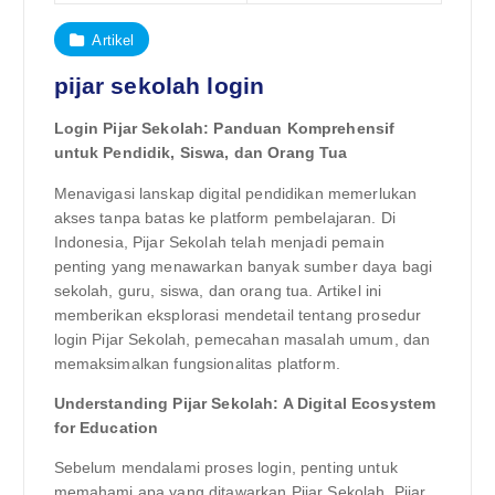
Artikel
pijar sekolah login
Login Pijar Sekolah: Panduan Komprehensif
untuk Pendidik, Siswa, dan Orang Tua
Menavigasi lanskap digital pendidikan memerlukan
akses tanpa batas ke platform pembelajaran. Di
Indonesia, Pijar Sekolah telah menjadi pemain
penting yang menawarkan banyak sumber daya bagi
sekolah, guru, siswa, dan orang tua. Artikel ini
memberikan eksplorasi mendetail tentang prosedur
login Pijar Sekolah, pemecahan masalah umum, dan
memaksimalkan fungsionalitas platform.
Understanding Pijar Sekolah: A Digital Ecosystem
for Education
Sebelum mendalami proses login, penting untuk
memahami apa yang ditawarkan Pijar Sekolah. Pijar