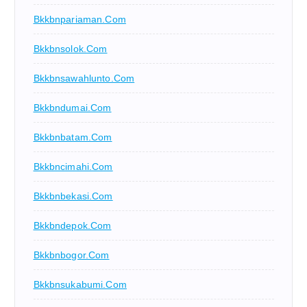
Bkkbnpariaman.com
Bkkbnsolok.com
Bkkbnsawahlunto.com
Bkkbndumai.com
Bkkbnbatam.com
Bkkbncimahi.com
Bkkbnbekasi.com
Bkkbndepok.com
Bkkbnbogor.com
Bkkbnsukabumi.com