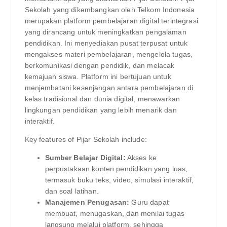
Sekolah yang dikembangkan oleh Telkom Indonesia
merupakan platform pembelajaran digital terintegrasi
yang dirancang untuk meningkatkan pengalaman
pendidikan. Ini menyediakan pusat terpusat untuk
mengakses materi pembelajaran, mengelola tugas,
berkomunikasi dengan pendidik, dan melacak
kemajuan siswa. Platform ini bertujuan untuk
menjembatani kesenjangan antara pembelajaran di
kelas tradisional dan dunia digital, menawarkan
lingkungan pendidikan yang lebih menarik dan
interaktif.
Key features of Pijar Sekolah include:
Sumber Belajar Digital:
Akses ke
perpustakaan konten pendidikan yang luas,
termasuk buku teks, video, simulasi interaktif,
dan soal latihan.
Manajemen Penugasan:
Guru dapat
membuat, menugaskan, dan menilai tugas
langsung melalui platform, sehingga