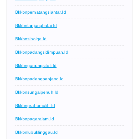
Bkkbnpematangsiantar.id
Bkkbntanjungbalai.id
Bkkbnsibolga.id
Bkkbnpadangsidimpuan.id
Bkkbngunungsitoli.id
Bkkbnpadangpanjang.id
Bkkbnsungaipenuh.id
Bkkbnprabumulih.id
Bkkbnpagaralam.id
Bkkbnlubuklinggau.id