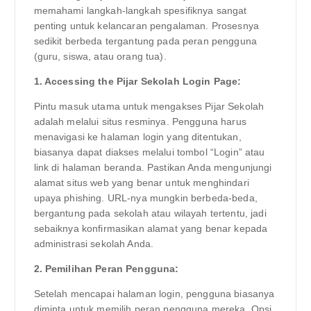
memahami langkah-langkah spesifiknya sangat
penting untuk kelancaran pengalaman. Prosesnya
sedikit berbeda tergantung pada peran pengguna
(guru, siswa, atau orang tua).
1. Accessing the Pijar Sekolah Login Page:
Pintu masuk utama untuk mengakses Pijar Sekolah
adalah melalui situs resminya. Pengguna harus
menavigasi ke halaman login yang ditentukan,
biasanya dapat diakses melalui tombol “Login” atau
link di halaman beranda. Pastikan Anda mengunjungi
alamat situs web yang benar untuk menghindari
upaya phishing. URL-nya mungkin berbeda-beda,
bergantung pada sekolah atau wilayah tertentu, jadi
sebaiknya konfirmasikan alamat yang benar kepada
administrasi sekolah Anda.
2. Pemilihan Peran Pengguna:
Setelah mencapai halaman login, pengguna biasanya
diminta untuk memilih peran pengguna mereka. Opsi