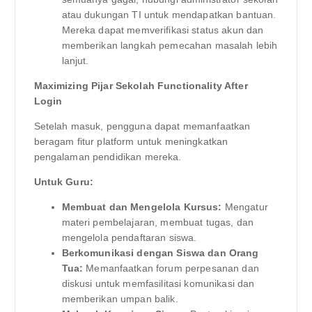
atau dukungan TI untuk mendapatkan bantuan.
Mereka dapat memverifikasi status akun dan
memberikan langkah pemecahan masalah lebih
lanjut.
Maximizing Pijar Sekolah Functionality After
Login
Setelah masuk, pengguna dapat memanfaatkan
beragam fitur platform untuk meningkatkan
pengalaman pendidikan mereka.
Untuk Guru:
Membuat dan Mengelola Kursus:
Mengatur
materi pembelajaran, membuat tugas, dan
mengelola pendaftaran siswa.
Berkomunikasi dengan Siswa dan Orang
Tua:
Memanfaatkan forum perpesanan dan
diskusi untuk memfasilitasi komunikasi dan
memberikan umpan balik.