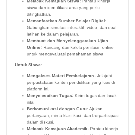
Melacak Kemajuan Siswa:
Pantau kinerja
siswa dan identifikasi area yang perlu
ditingkatkan.
Memanfaatkan Sumber Belajar Digital:
Gabungkan simulasi interaktif, video, dan soal
latihan ke dalam pelajaran.
Membuat dan Menyelenggarakan Ujian
Online:
Rancang dan kelola penilaian online
untuk mengevaluasi pemahaman siswa.
Untuk Siswa:
Mengakses Materi Pembelajaran:
Jelajahi
perpustakaan konten pendidikan yang luas di
platform ini.
Menyelesaikan Tugas:
Kirim tugas dan lacak
nilai.
Berkomunikasi dengan Guru:
Ajukan
pertanyaan, minta klarifikasi, dan berpartisipasi
dalam diskusi.
Melacak Kemajuan Akademik:
Pantau kinerja