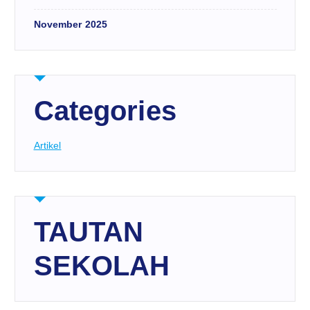
November 2025
Categories
Artikel
TAUTAN
SEKOLAH