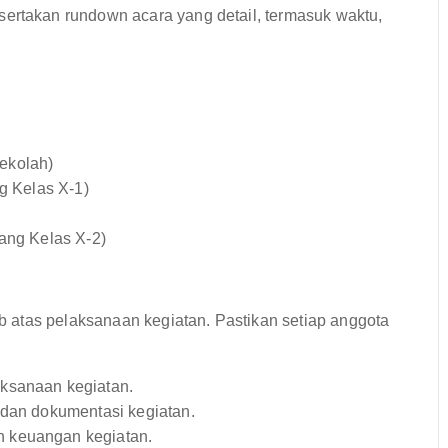
 sertakan rundown acara yang detail, termasuk waktu,
ekolah)
ng Kelas X-1)
uang Kelas X-2)
 atas pelaksanaan kegiatan. Pastikan setiap anggota
ksanaan kegiatan.
 dan dokumentasi kegiatan.
n keuangan kegiatan.