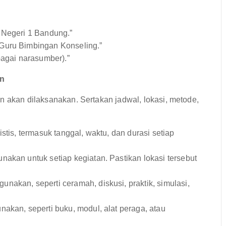
 Negeri 1 Bandung.”
Guru Bimbingan Konseling.”
bagai narasumber).”
an
n akan dilaksanakan. Sertakan jadwal, lokasi, metode,
istis, termasuk tanggal, waktu, dan durasi setiap
nakan untuk setiap kegiatan. Pastikan lokasi tersebut
nakan, seperti ceramah, diskusi, praktik, simulasi,
akan, seperti buku, modul, alat peraga, atau