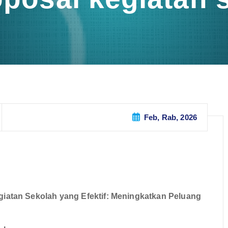
Feb, Rab, 2026
atan Sekolah yang Efektif: Meningkatkan Peluang