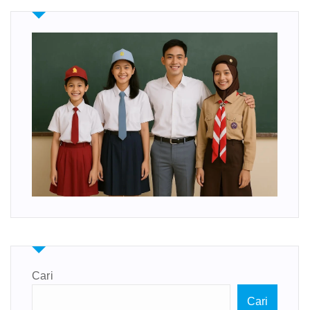
Cari
Cari