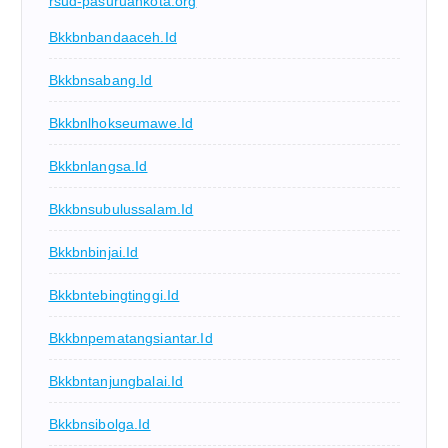
rsud-pasuruankota.org
Bkkbnbandaaceh.id
Bkkbnsabang.id
Bkkbnlhokseumawe.id
Bkkbnlangsa.id
Bkkbnsubulussalam.id
Bkkbnbinjai.id
Bkkbntebingtinggi.id
Bkkbnpematangsiantar.id
Bkkbntanjungbalai.id
Bkkbnsibolga.id