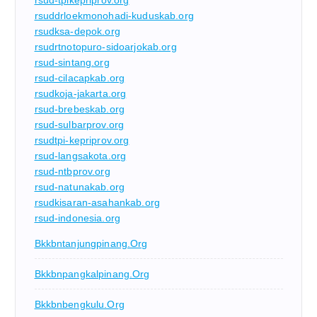
rsud-tpikepriprov.org
rsuddrloekmonohadi-kuduskab.org
rsudksa-depok.org
rsudrtnotopuro-sidoarjokab.org
rsud-sintang.org
rsud-cilacapkab.org
rsudkoja-jakarta.org
rsud-brebeskab.org
rsud-sulbarprov.org
rsudtpi-kepriprov.org
rsud-langsakota.org
rsud-ntbprov.org
rsud-natunakab.org
rsudkisaran-asahankab.org
rsud-indonesia.org
Bkkbntanjungpinang.org
Bkkbnpangkalpinang.org
Bkkbnbengkulu.org