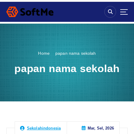
S
k
i
p
t
o
c
o
Home
papan nama sekolah
n
t
papan nama sekolah
e
n
t
Mar, Sel, 2026
Sekolahindonesia