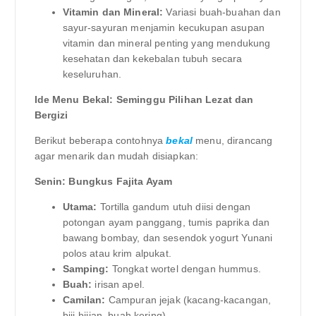
Vitamin dan Mineral:
Variasi buah-buahan dan
sayur-sayuran menjamin kecukupan asupan
vitamin dan mineral penting yang mendukung
kesehatan dan kekebalan tubuh secara
keseluruhan.
Ide Menu Bekal: Seminggu Pilihan Lezat dan
Bergizi
Berikut beberapa contohnya
bekal
menu, dirancang
agar menarik dan mudah disiapkan:
Senin: Bungkus Fajita Ayam
Utama:
Tortilla gandum utuh diisi dengan
potongan ayam panggang, tumis paprika dan
bawang bombay, dan sesendok yogurt Yunani
polos atau krim alpukat.
Samping:
Tongkat wortel dengan hummus.
Buah:
irisan apel.
Camilan:
Campuran jejak (kacang-kacangan,
biji-bijian, buah kering).