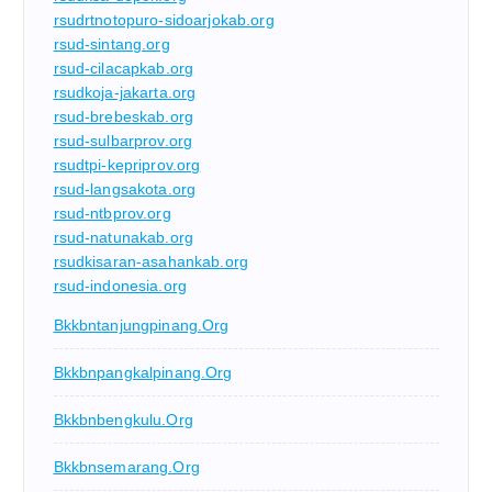
rsudrtnotopuro-sidoarjokab.org
rsud-sintang.org
rsud-cilacapkab.org
rsudkoja-jakarta.org
rsud-brebeskab.org
rsud-sulbarprov.org
rsudtpi-kepriprov.org
rsud-langsakota.org
rsud-ntbprov.org
rsud-natunakab.org
rsudkisaran-asahankab.org
rsud-indonesia.org
Bkkbntanjungpinang.org
Bkkbnpangkalpinang.org
Bkkbnbengkulu.org
Bkkbnsemarang.org