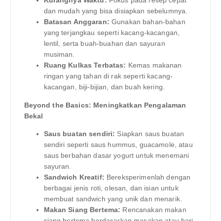
Kurangnya Waktu:
Fokus pada resep cepat
dan mudah yang bisa disiapkan sebelumnya.
Batasan Anggaran:
Gunakan bahan-bahan
yang terjangkau seperti kacang-kacangan,
lentil, serta buah-buahan dan sayuran
musiman.
Ruang Kulkas Terbatas:
Kemas makanan
ringan yang tahan di rak seperti kacang-
kacangan, biji-bijian, dan buah kering.
Beyond the Basics: Meningkatkan Pengalaman
Bekal
Saus buatan sendiri:
Siapkan saus buatan
sendiri seperti saus hummus, guacamole, atau
saus berbahan dasar yogurt untuk menemani
sayuran.
Sandwich Kreatif:
Bereksperimenlah dengan
berbagai jenis roti, olesan, dan isian untuk
membuat sandwich yang unik dan menarik.
Makan Siang Bertema:
Rencanakan makan
siang bertema berdasarkan masakan atau hari