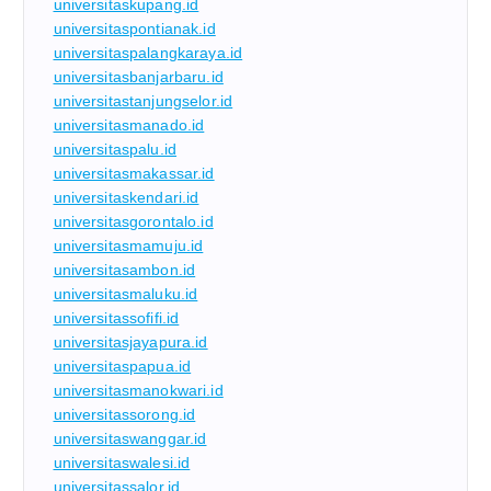
universitaskupang.id
universitaspontianak.id
universitaspalangkaraya.id
universitasbanjarbaru.id
universitastanjungselor.id
universitasmanado.id
universitaspalu.id
universitasmakassar.id
universitaskendari.id
universitasgorontalo.id
universitasmamuju.id
universitasambon.id
universitasmaluku.id
universitassofifi.id
universitasjayapura.id
universitaspapua.id
universitasmanokwari.id
universitassorong.id
universitaswanggar.id
universitaswalesi.id
universitassalor.id