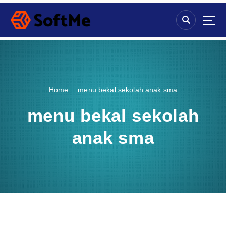
S
k
i
p
t
o
c
o
Home
menu bekal sekolah anak sma
n
t
menu bekal sekolah
e
n
anak sma
t