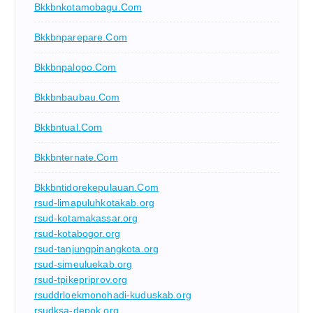
Bkkbnkotamobagu.com
Bkkbnparepare.com
Bkkbnpalopo.com
Bkkbnbaubau.com
Bkkbntual.com
Bkkbnternate.com
Bkkbntidorekepulauan.com
rsud-limapuluhkotakab.org
rsud-kotamakassar.org
rsud-kotabogor.org
rsud-tanjungpinangkota.org
rsud-simeuluekab.org
rsud-tpikepriprov.org
rsuddrloekmonohadi-kuduskab.org
rsudksa-depok.org