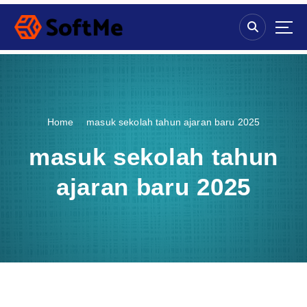
S
k
i
p
t
o
c
o
Home
masuk sekolah tahun ajaran baru 2025
n
t
masuk sekolah tahun
e
n
ajaran baru 2025
t