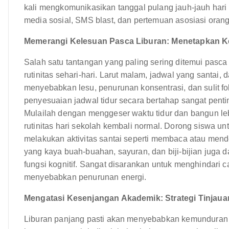
kali mengkomunikasikan tanggal pulang jauh-jauh hari m
media sosial, SMS blast, dan pertemuan asosiasi orang
Memerangi Kelesuan Pasca Liburan: Menetapkan Ke
Salah satu tantangan yang paling sering ditemui pasca
rutinitas sehari-hari. Larut malam, jadwal yang santai,
menyebabkan lesu, penurunan konsentrasi, dan sulit fok
penyesuaian jadwal tidur secara bertahap sangat penti
Mulailah dengan menggeser waktu tidur dan bangun leb
rutinitas hari sekolah kembali normal. Dorong siswa u
melakukan aktivitas santai seperti membaca atau me
yang kaya buah-buahan, sayuran, dan biji-bijian juga d
fungsi kognitif. Sangat disarankan untuk menghindari
menyebabkan penurunan energi.
Mengatasi Kesenjangan Akademik: Strategi Tinjau
Liburan panjang pasti akan menyebabkan kemunduran a