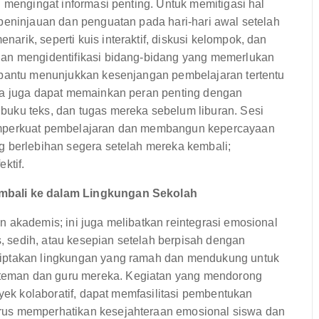
n mengingat informasi penting. Untuk memitigasi hal
peninjauan dan penguatan pada hari-hari awal setelah
rik, seperti kuis interaktif, diskusi kelompok, dan
dan mengidentifikasi bidang-bidang yang memerlukan
mbantu menunjukkan kesenjangan pembelajaran tertentu
tua juga dapat memainkan peran penting dengan
uku teks, dan tugas mereka sebelum liburan. Sesi
memperkuat pembelajaran dan membangun kepercayaan
g berlebihan segera setelah mereka kembali;
ktif.
embali ke dalam Lingkungan Sekolah
 akademis; ini juga melibatkan reintegrasi emosional
 sedih, atau kesepian setelah berpisah dengan
ciptakan lingkungan yang ramah dan mendukung untuk
eman dan guru mereka. Kegiatan yang mendorong
oyek kolaboratif, dapat memfasilitasi pembentukan
rus memperhatikan kesejahteraan emosional siswa dan