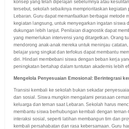
konsep yang telah dipelajari sebelumnya atau kesulita
tersebut, sekolah sebaiknya memprioritaskan kegiatan 
Lebaran. Guru dapat memanfaatkan berbagai metode mena
kegiatan langsung, untuk menyegarkan ingatan siswa 
dukungan lebih lanjut. Penilaian diagnostik dapat me
yang memerlukan intervensi yang ditargetkan. Orang 
mendorong anak-anak mereka untuk meninjau catatan, b
belajar yang singkat dan terfokus dapat membantu 
diri. Hindari membebani siswa dengan beban kerja yan
peningkatan bertahap dalam tuntutan akademis lebih efe
Mengelola Penyesuaian Emosional: Berintegrasi k
Transisi kembali ke sekolah bukan sekadar penyesuaian
dan sosial. Siswa mungkin mengalami perasaan cemas,
keluarga dan teman saat Lebaran. Sekolah harus men
membantu siswa berhubungan kembali dengan teman-t
interaksi sosial, seperti latihan membangun tim dan pr
kembali persahabatan dan rasa kebersamaan. Guru ha