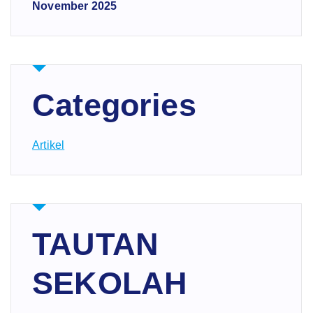
November 2025
Categories
Artikel
TAUTAN
SEKOLAH