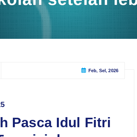
Feb, Sel, 2026
25
 Pasca Idul Fitri