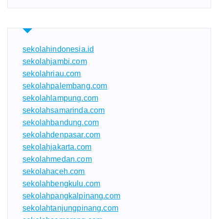
sekolahindonesia.id
sekolahjambi.com
sekolahriau.com
sekolahpalembang.com
sekolahlampung.com
sekolahsamarinda.com
sekolahbandung.com
sekolahdenpasar.com
sekolahjakarta.com
sekolahmedan.com
sekolahaceh.com
sekolahbengkulu.com
sekolahpangkalpinang.com
sekolahtanjungpinang.com