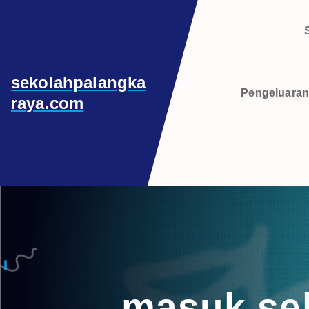
S
k
i
p
t
sekolahpalangka
Pengeluara
o
raya.com
c
o
n
t
e
n
t
masuk sek