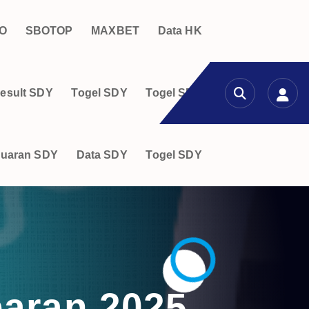
O
SBOTOP
MAXBET
Data HK
esult SDY
Togel SDY
Togel SDY
luaran SDY
Data SDY
Togel SDY
baran 2025