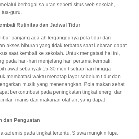
elalui berbagai saluran seperti situs web sekolah,
 tua-guru.
mbali Rutinitas dan Jadwal Tidur
 libur panjang adalah terganggunya pola tidur dan
 dan akses hiburan yang tidak terbatas saat Lebaran dapat
us saat kembali ke sekolah. Untuk mengatasi hal ini,
ng pada hari-hari menjelang hari pertama kembali.
ih awal sebanyak 15-30 menit setiap hari hingga
ntuk membatasi waktu menatap layar sebelum tidur dan
ndengarkan musik yang menenangkan. Pola makan sehat
apat berkontribusi pada peningkatan tingkat energi dan
 camilan manis dan makanan olahan, yang dapat
an dan Penguatan
kademis pada tingkat tertentu. Siswa mungkin lupa