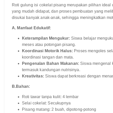
Roti gulung isi cokelat pisang merupakan pilihan idea
yang mudah didapat, dan proses pembuatan yang meliba
disukai banyak anak-anak, sehingga meningkatkan moti
A. Manfaat Edukatif:
Keterampilan Mengukur:
Siswa belajar mengukur
meses atau potongan pisang.
Koordinasi Motorik Halus:
Proses mengoles sela
koordinasi tangan dan mata.
Pengenalan Bahan Makanan:
Siswa mengenal kar
termasuk kandungan nutrisinya.
Kreativitas:
Siswa dapat berkreasi dengan menamba
B.Bahan:
Roti tawar tanpa kulit: 4 lembar
Selai cokelat: Secukupnya
Pisang matang: 2 buah, dipotong-potong