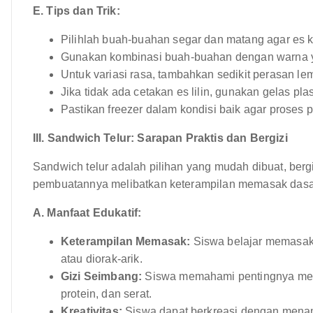
E. Tips dan Trik:
Pilihlah buah-buahan segar dan matang agar es kr
Gunakan kombinasi buah-buahan dengan warna yan
Untuk variasi rasa, tambahkan sedikit perasan lem
Jika tidak ada cetakan es lilin, gunakan gelas pla
Pastikan freezer dalam kondisi baik agar proses 
III. Sandwich Telur: Sarapan Praktis dan Bergizi
Sandwich telur adalah pilihan yang mudah dibuat, berg
pembuatannya melibatkan keterampilan memasak dasar 
A. Manfaat Edukatif:
Keterampilan Memasak:
Siswa belajar memasak t
atau diorak-arik.
Gizi Seimbang:
Siswa memahami pentingnya me
protein, dan serat.
Kreativitas:
Siswa dapat berkreasi dengan menam