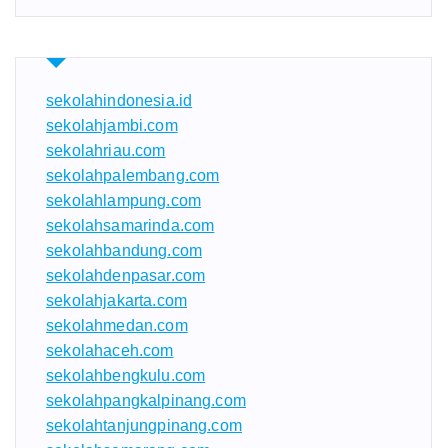
sekolahindonesia.id
sekolahjambi.com
sekolahriau.com
sekolahpalembang.com
sekolahlampung.com
sekolahsamarinda.com
sekolahbandung.com
sekolahdenpasar.com
sekolahjakarta.com
sekolahmedan.com
sekolahaceh.com
sekolahbengkulu.com
sekolahpangkalpinang.com
sekolahtanjungpinang.com