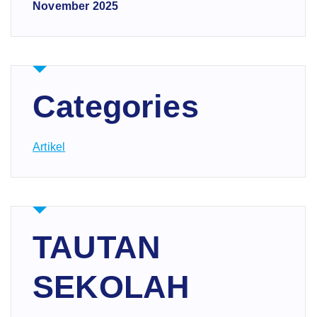
November 2025
Categories
Artikel
TAUTAN
SEKOLAH