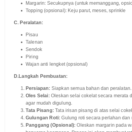
Margarin: Secukupnya (untuk memanggang, opsio
Topping (opsional): Keju parut, meses, sprinkle
C. Peralatan:
Pisau
Talenan
Sendok
Piring
Wajan anti lengket (opsional)
D.Langkah Pembuatan:
Persiapan:
Siapkan semua bahan dan peralatan. P
Oles Selai:
Oleskan selai cokelat secara merata di
agar mudah digulung.
Tata Pisang:
Tata irisan pisang di atas selai cok
Gulungan Roti:
Gulung roti secara perlahan dan 
Panggang (Opsional):
Oleskan margarin pada waj