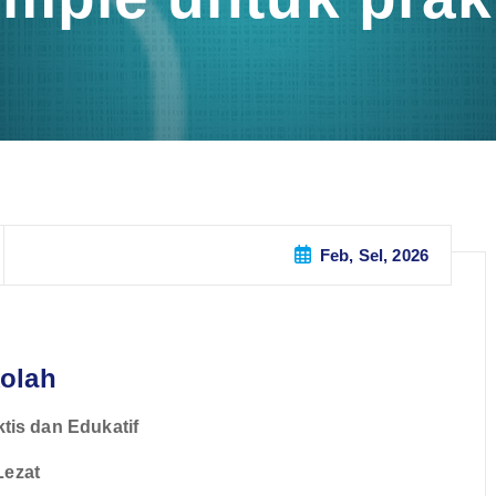
Feb, Sel, 2026
kolah
tis dan Edukatif
Lezat