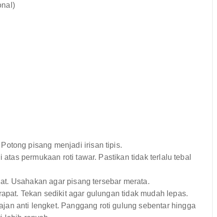
nal)
otong pisang menjadi irisan tipis.
 atas permukaan roti tawar. Pastikan tidak terlalu tebal
elat. Usahakan agar pisang tersebar merata.
rapat. Tekan sedikit agar gulungan tidak mudah lepas.
an anti lengket. Panggang roti gulung sebentar hingga