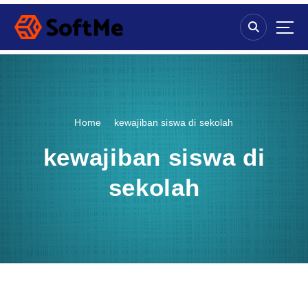
S
k
i
p
t
o
c
o
Home
kewajiban siswa di sekolah
n
t
kewajiban siswa di
e
n
sekolah
t