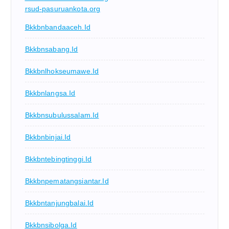
rsud-pasuruankota.org
Bkkbnbandaaceh.id
Bkkbnsabang.id
Bkkbnlhokseumawe.id
Bkkbnlangsa.id
Bkkbnsubulussalam.id
Bkkbnbinjai.id
Bkkbntebingtinggi.id
Bkkbnpematangsiantar.id
Bkkbntanjungbalai.id
Bkkbnsibolga.id