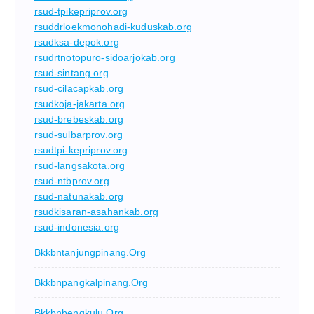
rsud-tpikepriprov.org
rsuddrloekmonohadi-kuduskab.org
rsudksa-depok.org
rsudrtnotopuro-sidoarjokab.org
rsud-sintang.org
rsud-cilacapkab.org
rsudkoja-jakarta.org
rsud-brebeskab.org
rsud-sulbarprov.org
rsudtpi-kepriprov.org
rsud-langsakota.org
rsud-ntbprov.org
rsud-natunakab.org
rsudkisaran-asahankab.org
rsud-indonesia.org
Bkkbntanjungpinang.org
Bkkbnpangkalpinang.org
Bkkbnbengkulu.org