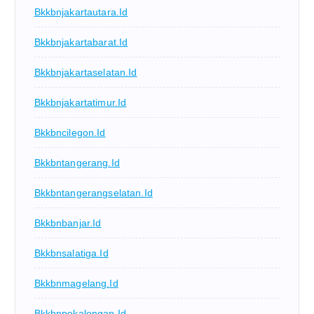
Bkkbnjakartautara.id
Bkkbnjakartabarat.id
Bkkbnjakartaselatan.id
Bkkbnjakartatimur.id
Bkkbncilegon.id
Bkkbntangerang.id
Bkkbntangerangselatan.id
Bkkbnbanjar.id
Bkkbnsalatiga.id
Bkkbnmagelang.id
Bkkbnpekalongan.id