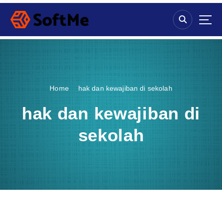
S
k
i
p
t
o
c
o
Home
hak dan kewajiban di sekolah
n
t
hak dan kewajiban di
e
n
sekolah
t