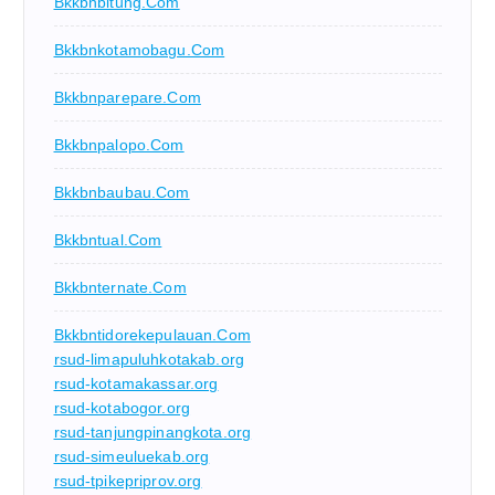
Bkkbnbitung.com
Bkkbnkotamobagu.com
Bkkbnparepare.com
Bkkbnpalopo.com
Bkkbnbaubau.com
Bkkbntual.com
Bkkbnternate.com
Bkkbntidorekepulauan.com
rsud-limapuluhkotakab.org
rsud-kotamakassar.org
rsud-kotabogor.org
rsud-tanjungpinangkota.org
rsud-simeuluekab.org
rsud-tpikepriprov.org