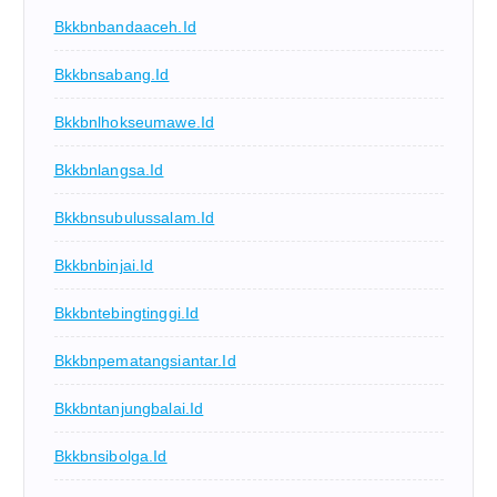
Bkkbnbandaaceh.id
Bkkbnsabang.id
Bkkbnlhokseumawe.id
Bkkbnlangsa.id
Bkkbnsubulussalam.id
Bkkbnbinjai.id
Bkkbntebingtinggi.id
Bkkbnpematangsiantar.id
Bkkbntanjungbalai.id
Bkkbnsibolga.id