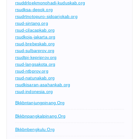
rsuddrloekmonohadi-kuduskab.org
rsudksa-depok.org
rsudrtnotopuro-sidoarjokab.org
rsud-sintang.org
rsud-cilacapkab.org
rsudkoja-jakarta.org
rsud-brebeskab.org
rsud-sulbarprov.org
rsudtpi-kepriprov.org
rsud-langsakota.org
rsud-ntbprov.org
rsud-natunakab.org
rsudkisaran-asahankab.org
rsud-indonesia.org
Bkkbntanjungpinang.org
Bkkbnpangkalpinang.org
Bkkbnbengkulu.org