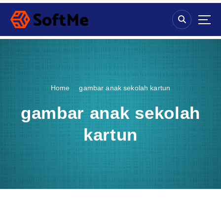
S
k
i
p
t
o
c
o
Home
gambar anak sekolah kartun
n
t
gambar anak sekolah
e
n
kartun
t