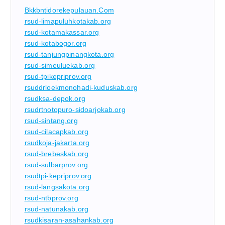
Bkkbntidorekepulauan.com
rsud-limapuluhkotakab.org
rsud-kotamakassar.org
rsud-kotabogor.org
rsud-tanjungpinangkota.org
rsud-simeuluekab.org
rsud-tpikepriprov.org
rsuddrloekmonohadi-kuduskab.org
rsudksa-depok.org
rsudrtnotopuro-sidoarjokab.org
rsud-sintang.org
rsud-cilacapkab.org
rsudkoja-jakarta.org
rsud-brebeskab.org
rsud-sulbarprov.org
rsudtpi-kepriprov.org
rsud-langsakota.org
rsud-ntbprov.org
rsud-natunakab.org
rsudkisaran-asahankab.org