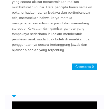
yang secara akurat mencerminkan realitas
multikultural di dunia. Para pencipta harus semakin
peka terhadap nuansa budaya dan pertimbangan
etis, memastikan bahwa karya mereka
mengedepankan nilai-nilai positif dan menantang
stereotip. Kekuatan dari gambar-gambar yang
tampaknya sederhana ini dalam membentuk
pemikiran anak muda tidak boleh diremehkan, dan
penggunaannya secara bertanggung jawab dan
bijaksana adalah yang terpenting.
Comments 0