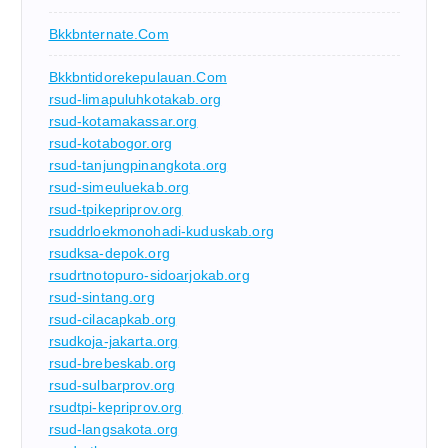
Bkkbnternate.com
Bkkbntidorekepulauan.com
rsud-limapuluhkotakab.org
rsud-kotamakassar.org
rsud-kotabogor.org
rsud-tanjungpinangkota.org
rsud-simeuluekab.org
rsud-tpikepriprov.org
rsuddrloekmonohadi-kuduskab.org
rsudksa-depok.org
rsudrtnotopuro-sidoarjokab.org
rsud-sintang.org
rsud-cilacapkab.org
rsudkoja-jakarta.org
rsud-brebeskab.org
rsud-sulbarprov.org
rsudtpi-kepriprov.org
rsud-langsakota.org