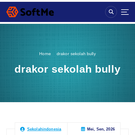
S
k
i
p
t
o
c
o
Home
drakor sekolah bully
n
t
drakor sekolah bully
e
n
t
Mei, Sen, 2026
Sekolahindonesia