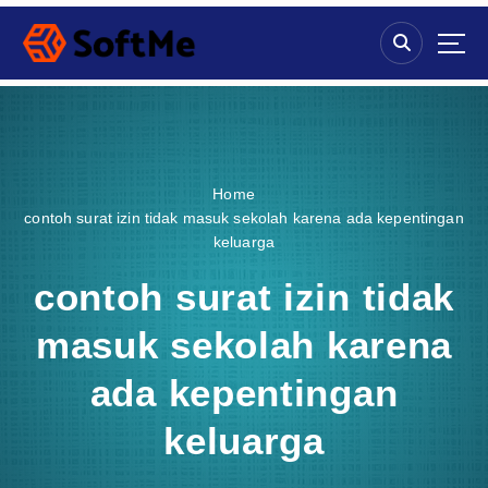
S
k
i
p
t
o
c
o
Home
n
contoh surat izin tidak masuk sekolah karena ada kepentingan
t
keluarga
e
n
contoh surat izin tidak
t
masuk sekolah karena
ada kepentingan
keluarga