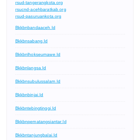
rsud-tangerangkota.org
rsucnd-acehbaratkab.org
rsud-pasuruankota.org
Bkkbnbandaaceh.id
Bkkbnsabang.id
Bkkbnlhokseumawe.id
Bkkbnlangsa.id
Bkkbnsubulussalam.id
Bkkbnbinjai.id
Bkkbntebingtinggi.id
Bkkbnpematangsiantar.id
Bkkbntanjungbalai.id