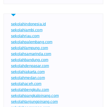
sekolahindonesia.id
sekolahjambi.com
sekolahriau.com
sekolahpalembang.com
sekolahlampung.com
sekolahsamarinda.com
sekolahbandung.com
sekolahdenpasar.com
sekolahjakarta.com
sekolahmedan.com
sekolahaceh.com
sekolahbengkulu.com
sekolahpangkalpinang.com
sekolahtanjungpinang.com