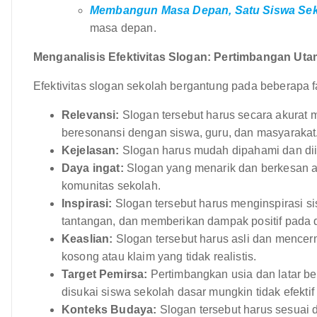
Membangun Masa Depan, Satu Siswa Sek
masa depan.
Menganalisis Efektivitas Slogan: Pertimbangan Ut
Efektivitas slogan sekolah bergantung pada beberapa f
Relevansi:
Slogan tersebut harus secara akurat me
beresonansi dengan siswa, guru, dan masyarakat
Kejelasan:
Slogan harus mudah dipahami dan diing
Daya ingat:
Slogan yang menarik dan berkesan ak
komunitas sekolah.
Inspirasi:
Slogan tersebut harus menginspirasi 
tantangan, dan memberikan dampak positif pada 
Keaslian:
Slogan tersebut harus asli dan mencerm
kosong atau klaim yang tidak realistis.
Target Pemirsa:
Pertimbangkan usia dan latar b
disukai siswa sekolah dasar mungkin tidak efekti
Konteks Budaya:
Slogan tersebut harus sesuai 