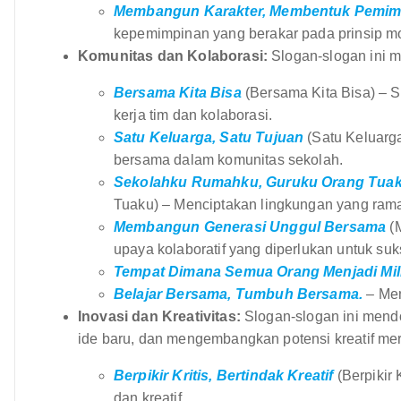
Membangun Karakter, Membentuk Pemim
kepemimpinan yang berakar pada prinsip mo
Komunitas dan Kolaborasi:
Slogan-slogan ini me
Bersama Kita Bisa
(Bersama Kita Bisa) –
kerja tim dan kolaborasi.
Satu Keluarga, Satu Tujuan
(Satu Keluarg
bersama dalam komunitas sekolah.
Sekolahku Rumahku, Guruku Orang Tua
Tuaku) – Menciptakan lingkungan yang ra
Membangun Generasi Unggul Bersama
(M
upaya kolaboratif yang diperlukan untuk suk
Tempat Dimana Semua Orang Menjadi Mil
Belajar Bersama, Tumbuh Bersama.
– Men
Inovasi dan Kreativitas:
Slogan-slogan ini mendor
ide baru, dan mengembangkan potensi kreatif me
Berpikir Kritis, Bertindak Kreatif
(Berpikir 
dan kreatif.