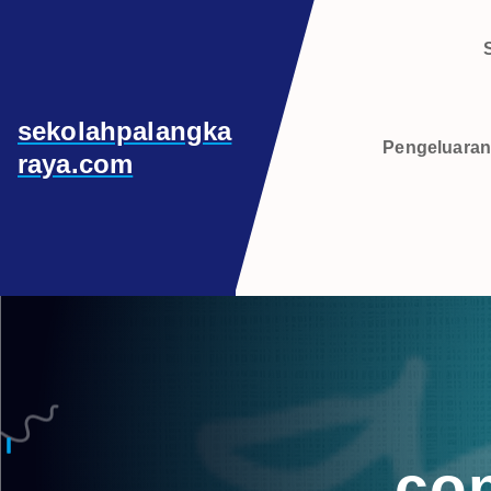
S
k
i
p
t
sekolahpalangka
Pengeluara
o
raya.com
c
o
n
t
e
n
t
co