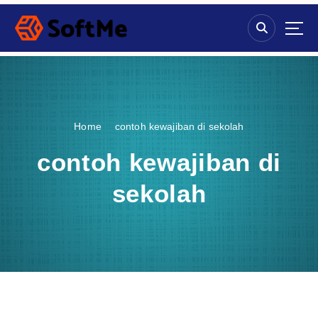
S
k
i
p
t
o
c
o
Home
contoh kewajiban di sekolah
n
t
contoh kewajiban di
e
n
sekolah
t