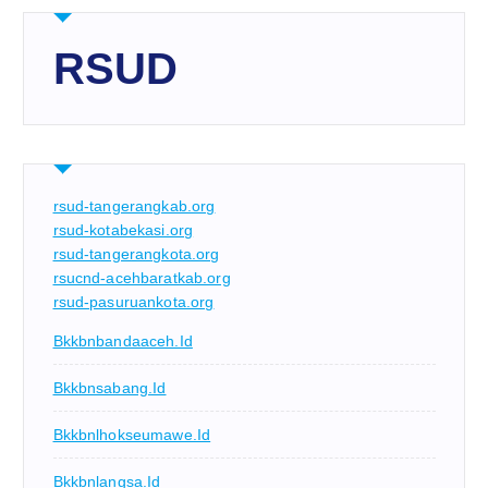
RSUD
rsud-tangerangkab.org
rsud-kotabekasi.org
rsud-tangerangkota.org
rsucnd-acehbaratkab.org
rsud-pasuruankota.org
Bkkbnbandaaceh.id
Bkkbnsabang.id
Bkkbnlhokseumawe.id
Bkkbnlangsa.id