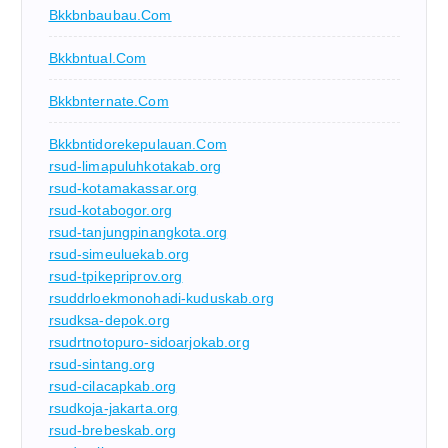
Bkkbnbaubau.com
Bkkbntual.com
Bkkbnternate.com
Bkkbntidorekepulauan.com
rsud-limapuluhkotakab.org
rsud-kotamakassar.org
rsud-kotabogor.org
rsud-tanjungpinangkota.org
rsud-simeuluekab.org
rsud-tpikepriprov.org
rsuddrloekmonohadi-kuduskab.org
rsudksa-depok.org
rsudrtnotopuro-sidoarjokab.org
rsud-sintang.org
rsud-cilacapkab.org
rsudkoja-jakarta.org
rsud-brebeskab.org