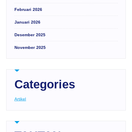
Februari 2026
Januari 2026
Desember 2025
November 2025
Categories
Artikel