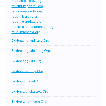
rsud-sulbarprov.org
rsudtpi-kepriprov.org
rsud-langsakota.org
rsud-ntbprov.org
rsud-natunakab.org
rsudkisaran-asahankab.org
rsud-indonesia.org
Bkkbntanjungpinang.org
Bkkbnpangkalpinang.org
Bkkbnbengkulu.org
Bkkbnsemarang.org
Bkkbnpontianak.org
Bkkbnpalangkaraya.org
Bkkbnbanjarmasin.org