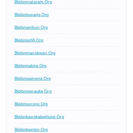
Bkkbnmataram.org
Bkkbnkupang.org
Bkkbnambon.org
Bkkbnsofifi.org
Bkkbnmanokwari.org
Bkkbnnabire.org
Bkkbnwamena.org
Bkkbnmerauke.org
Bkkbnsorong.org
Bkkbnbangkabelitung.org
Bkkbnbanten.org