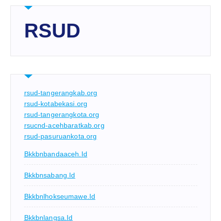
RSUD
rsud-tangerangkab.org
rsud-kotabekasi.org
rsud-tangerangkota.org
rsucnd-acehbaratkab.org
rsud-pasuruankota.org
Bkkbnbandaaceh.id
Bkkbnsabang.id
Bkkbnlhokseumawe.id
Bkkbnlangsa.id