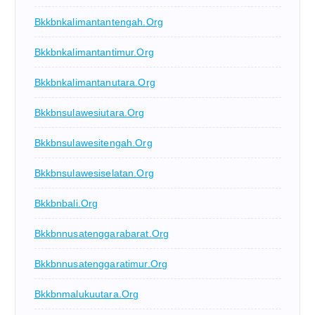
Bkkbnkalimantantengah.org
Bkkbnkalimantantimur.org
Bkkbnkalimantanutara.org
Bkkbnsulawesiutara.org
Bkkbnsulawesitengah.org
Bkkbnsulawesiselatan.org
Bkkbnbali.org
Bkkbnnusatenggarabarat.org
Bkkbnnusatenggaratimur.org
Bkkbnmalukuutara.org