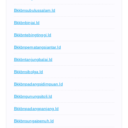
Bkkbnsubulussalam.id
Bkkbnbinjai.id
Bkkbntebingtinggi.id
Bkkbnpematangsiantar.id
Bkkbntanjungbalai.id
Bkkbnsibolga.id
Bkkbnpadangsidimpuan.id
Bkkbngunungsitoli.id
Bkkbnpadangpanjang.id
Bkkbnsungaipenuh.id