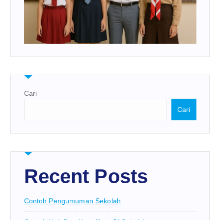
Cari
Cari
Recent Posts
Contoh Pengumuman Sekolah