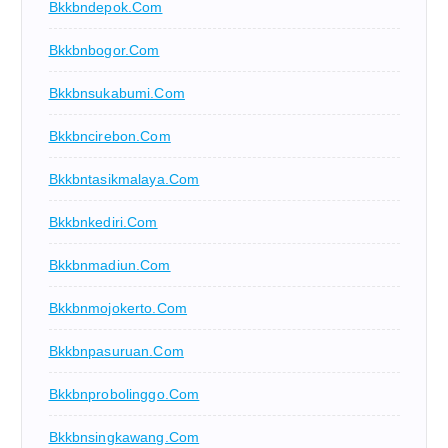
Bkkbndepok.com
Bkkbnbogor.com
Bkkbnsukabumi.com
Bkkbncirebon.com
Bkkbntasikmalaya.com
Bkkbnkediri.com
Bkkbnmadiun.com
Bkkbnmojokerto.com
Bkkbnpasuruan.com
Bkkbnprobolinggo.com
Bkkbnsingkawang.com