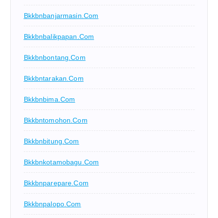
Bkkbnbanjarmasin.com
Bkkbnbalikpapan.com
Bkkbnbontang.com
Bkkbntarakan.com
Bkkbnbima.com
Bkkbntomohon.com
Bkkbnbitung.com
Bkkbnkotamobagu.com
Bkkbnparepare.com
Bkkbnpalopo.com