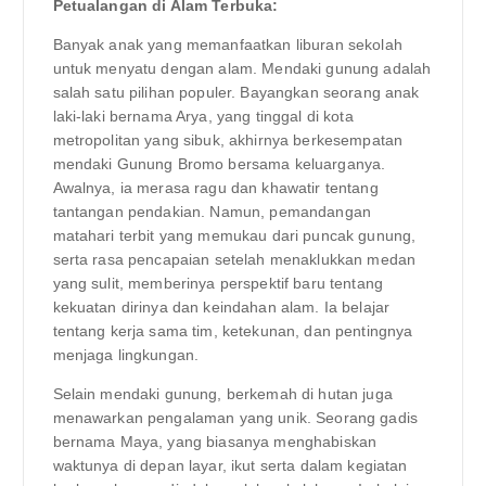
Petualangan di Alam Terbuka:
Banyak anak yang memanfaatkan liburan sekolah
untuk menyatu dengan alam. Mendaki gunung adalah
salah satu pilihan populer. Bayangkan seorang anak
laki-laki bernama Arya, yang tinggal di kota
metropolitan yang sibuk, akhirnya berkesempatan
mendaki Gunung Bromo bersama keluarganya.
Awalnya, ia merasa ragu dan khawatir tentang
tantangan pendakian. Namun, pemandangan
matahari terbit yang memukau dari puncak gunung,
serta rasa pencapaian setelah menaklukkan medan
yang sulit, memberinya perspektif baru tentang
kekuatan dirinya dan keindahan alam. Ia belajar
tentang kerja sama tim, ketekunan, dan pentingnya
menjaga lingkungan.
Selain mendaki gunung, berkemah di hutan juga
menawarkan pengalaman yang unik. Seorang gadis
bernama Maya, yang biasanya menghabiskan
waktunya di depan layar, ikut serta dalam kegiatan