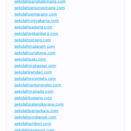
sekolahpangkalpinang.com
sekolahtanjungpinang.com
sekolahsemarang.com
sekolahyogyakarta.com
sekolahpadang.com
sekolahpekanbaru.com
sekolahserang.com
sekolahmataram.com
sekolahsurabaya.com
sekolahpalu.com
sekolahmakassar.com
sekolahkendari.com
sekolahgorontalo.com
sekolahtanjungselor.com
sekolahmanado.com
sekolahkupang.com
sekolahpalangkaraya.com
sekolahbanjarbaru.com
sekolahpontianak.com
sekolahambon.com
sekolahjayapura.com