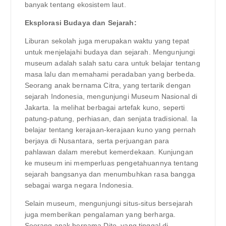
banyak tentang ekosistem laut.
Eksplorasi Budaya dan Sejarah:
Liburan sekolah juga merupakan waktu yang tepat
untuk menjelajahi budaya dan sejarah. Mengunjungi
museum adalah salah satu cara untuk belajar tentang
masa lalu dan memahami peradaban yang berbeda.
Seorang anak bernama Citra, yang tertarik dengan
sejarah Indonesia, mengunjungi Museum Nasional di
Jakarta. Ia melihat berbagai artefak kuno, seperti
patung-patung, perhiasan, dan senjata tradisional. Ia
belajar tentang kerajaan-kerajaan kuno yang pernah
berjaya di Nusantara, serta perjuangan para
pahlawan dalam merebut kemerdekaan. Kunjungan
ke museum ini memperluas pengetahuannya tentang
sejarah bangsanya dan menumbuhkan rasa bangga
sebagai warga negara Indonesia.
Selain museum, mengunjungi situs-situs bersejarah
juga memberikan pengalaman yang berharga.
Seorang anak bernama Dito, yang tinggal di