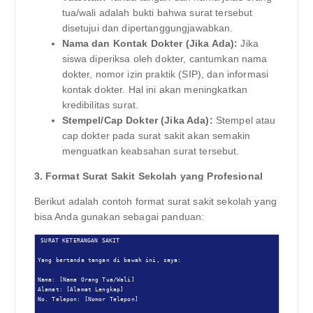
tua/wali adalah bukti bahwa surat tersebut
disetujui dan dipertanggungjawabkan.
Nama dan Kontak Dokter (Jika Ada):
Jika
siswa diperiksa oleh dokter, cantumkan nama
dokter, nomor izin praktik (SIP), dan informasi
kontak dokter. Hal ini akan meningkatkan
kredibilitas surat.
Stempel/Cap Dokter (Jika Ada):
Stempel atau
cap dokter pada surat sakit akan semakin
menguatkan keabsahan surat tersebut.
3. Format Surat Sakit Sekolah yang Profesional
Berikut adalah contoh format surat sakit sekolah yang
bisa Anda gunakan sebagai panduan:
SURAT KETERANGAN SAKIT

Yang bertanda tangan di bawah ini, saya:

Nama: [Nama Orang Tua/Wali]

Alamat: [Alamat Lengkap]

No. Telepon: [Nomor Telepon]
