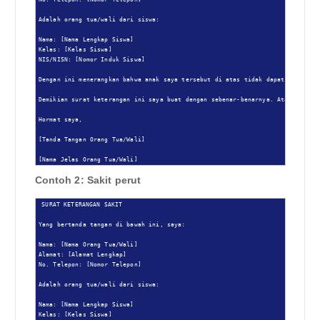
Adalah orang tua/wali dari siswa:

Nama: [Nama Lengkap Siswa]

Kelas: [Kelas Siswa]

NIS/NISN: [Nomor Induk Siswa]

Dengan ini menerangkan bahwa anak saya tersebut di atas tidak dapat mengikut
Demikian surat keterangan ini saya buat dengan sebenar-benarnya. Atas perhati
Hormat saya,

[Tanda Tangan Orang Tua/Wali]

[Nama Jelas Orang Tua/Wali]
Contoh 2: Sakit perut
SURAT KETERANGAN SAKIT

Yang bertanda tangan di bawah ini, saya:

Nama: [Nama Orang Tua/Wali]

Alamat: [Alamat Lengkap]

No. Telepon: [Nomor Telepon]

Adalah orang tua/wali dari siswa:

Nama: [Nama Lengkap Siswa]

Kelas: [Kelas Siswa]
