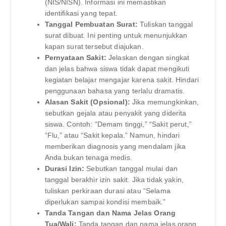
(NIS/NISN). Informasi ini memastikan
identifikasi yang tepat.
Tanggal Pembuatan Surat:
Tuliskan tanggal
surat dibuat. Ini penting untuk menunjukkan
kapan surat tersebut diajukan.
Pernyataan Sakit:
Jelaskan dengan singkat
dan jelas bahwa siswa tidak dapat mengikuti
kegiatan belajar mengajar karena sakit. Hindari
penggunaan bahasa yang terlalu dramatis.
Alasan Sakit (Opsional):
Jika memungkinkan,
sebutkan gejala atau penyakit yang diderita
siswa. Contoh: “Demam tinggi,” “Sakit perut,”
“Flu,” atau “Sakit kepala.” Namun, hindari
memberikan diagnosis yang mendalam jika
Anda bukan tenaga medis.
Durasi Izin:
Sebutkan tanggal mulai dan
tanggal berakhir izin sakit. Jika tidak yakin,
tuliskan perkiraan durasi atau “Selama
diperlukan sampai kondisi membaik.”
Tanda Tangan dan Nama Jelas Orang
Tua/Wali:
Tanda tangan dan nama jelas orang