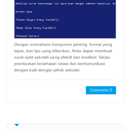
Demikian surat keterangan ini saya buat dengan sebenar-benarnya. Atas perhati
Hormat saya,

[Tanda Tangan Orang Tua/Wali]

[Nama Jelas Orang Tua/Wali]

[Stempel Dokter]
Dengan memahami komponen penting, format yang
tepat, dan tips yang diberikan, Anda dapat membuat
surat sakit sekolah yang efektif dan kredibel. Selalu
prioritaskan kesehatan siswa dan berkomunikasi
dengan baik dengan pihak sekolah.
Comments 0