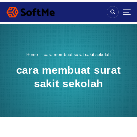
S
k
i
p
t
o
c
o
Home
cara membuat surat sakit sekolah
n
t
cara membuat surat
e
n
sakit sekolah
t