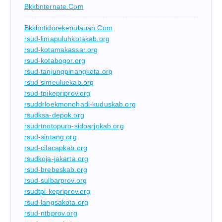
Bkkbnternate.com
Bkkbntidorekepulauan.com
rsud-limapuluhkotakab.org
rsud-kotamakassar.org
rsud-kotabogor.org
rsud-tanjungpinangkota.org
rsud-simeuluekab.org
rsud-tpikepriprov.org
rsuddrloekmonohadi-kuduskab.org
rsudksa-depok.org
rsudrtnotopuro-sidoarjokab.org
rsud-sintang.org
rsud-cilacapkab.org
rsudkoja-jakarta.org
rsud-brebeskab.org
rsud-sulbarprov.org
rsudtpi-kepriprov.org
rsud-langsakota.org
rsud-ntbprov.org