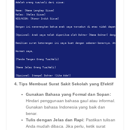
Adalah orang tua/wali dari siswa:

Nama: [Nama Lengkap Siswa]

Kelas: [Kelas Siswa]

NIS/NISN: [Nomor Induk Siswa]

Dengan ini menerangkan bahwa anak saya tersebut di atas tidak dapat mengikuti
[Opsional: Anak saya telah diperiksa oleh Dokter [Nama Dokter] dengan SIP [No
Demikian surat keterangan ini saya buat dengan sebenar-benarnya. Atas perhati
Hormat saya,

[Tanda Tangan Orang Tua/Wali]

[Nama Jelas Orang Tua/Wali]

[Opsional: Stempel Dokter (Jika Ada)]
4. Tips Membuat Surat Sakit Sekolah yang Efektif
Gunakan Bahasa yang Formal dan Sopan:
Hindari penggunaan bahasa gaul atau informal.
Gunakan bahasa Indonesia yang baik dan
benar.
Tulis dengan Jelas dan Rapi:
Pastikan tulisan
Anda mudah dibaca. Jika perlu, ketik surat