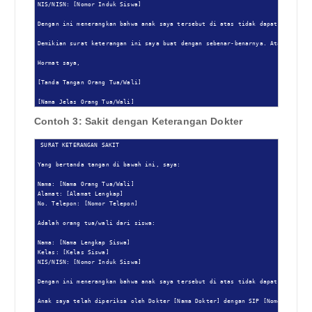
NIS/NISN: [Nomor Induk Siswa]

Dengan ini menerangkan bahwa anak saya tersebut di atas tidak dapat mengikuti
Demikian surat keterangan ini saya buat dengan sebenar-benarnya. Atas perhati
Hormat saya,

[Tanda Tangan Orang Tua/Wali]

[Nama Jelas Orang Tua/Wali]
Contoh 3: Sakit dengan Keterangan Dokter
SURAT KETERANGAN SAKIT

Yang bertanda tangan di bawah ini, saya:

Nama: [Nama Orang Tua/Wali]

Alamat: [Alamat Lengkap]

No. Telepon: [Nomor Telepon]

Adalah orang tua/wali dari siswa:

Nama: [Nama Lengkap Siswa]

Kelas: [Kelas Siswa]

NIS/NISN: [Nomor Induk Siswa]

Dengan ini menerangkan bahwa anak saya tersebut di atas tidak dapat mengikuti
Anak saya telah diperiksa oleh Dokter [Nama Dokter] dengan SIP [Nomor SIP Dok