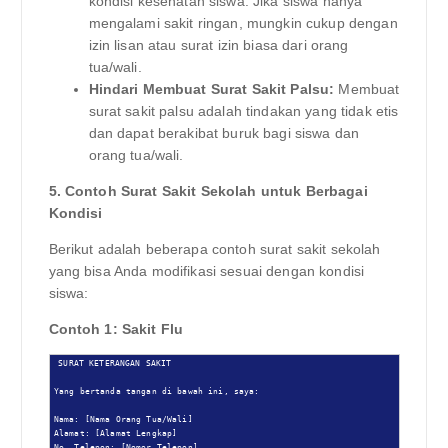
kondisi kesehatan siswa. Jika siswa hanya
mengalami sakit ringan, mungkin cukup dengan
izin lisan atau surat izin biasa dari orang
tua/wali.
Hindari Membuat Surat Sakit Palsu:
Membuat
surat sakit palsu adalah tindakan yang tidak etis
dan dapat berakibat buruk bagi siswa dan
orang tua/wali.
5. Contoh Surat Sakit Sekolah untuk Berbagai
Kondisi
Berikut adalah beberapa contoh surat sakit sekolah
yang bisa Anda modifikasi sesuai dengan kondisi
siswa:
Contoh 1: Sakit Flu
SURAT KETERANGAN SAKIT

Yang bertanda tangan di bawah ini, saya:

Nama: [Nama Orang Tua/Wali]

Alamat: [Alamat Lengkap]

No. Telepon: [Nomor Telepon]
