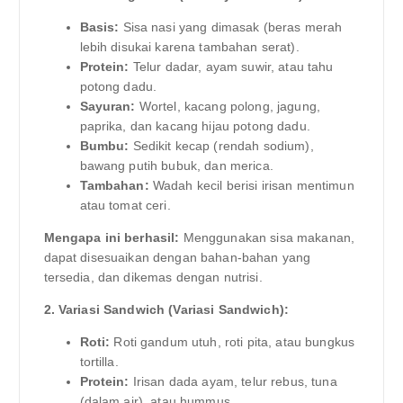
Basis:
Sisa nasi yang dimasak (beras merah
lebih disukai karena tambahan serat).
Protein:
Telur dadar, ayam suwir, atau tahu
potong dadu.
Sayuran:
Wortel, kacang polong, jagung,
paprika, dan kacang hijau potong dadu.
Bumbu:
Sedikit kecap (rendah sodium),
bawang putih bubuk, dan merica.
Tambahan:
Wadah kecil berisi irisan mentimun
atau tomat ceri.
Mengapa ini berhasil:
Menggunakan sisa makanan,
dapat disesuaikan dengan bahan-bahan yang
tersedia, dan dikemas dengan nutrisi.
2. Variasi Sandwich (Variasi Sandwich):
Roti:
Roti gandum utuh, roti pita, atau bungkus
tortilla.
Protein:
Irisan dada ayam, telur rebus, tuna
(dalam air), atau hummus.