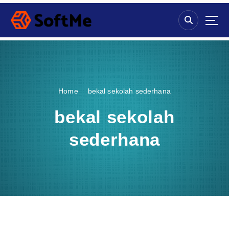
S
k
i
p
t
o
c
o
Home
bekal sekolah sederhana
n
t
bekal sekolah
e
n
sederhana
t